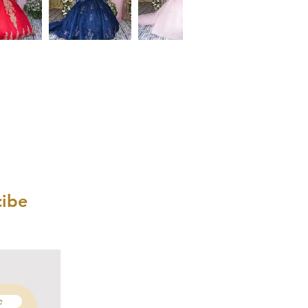
cibe
e