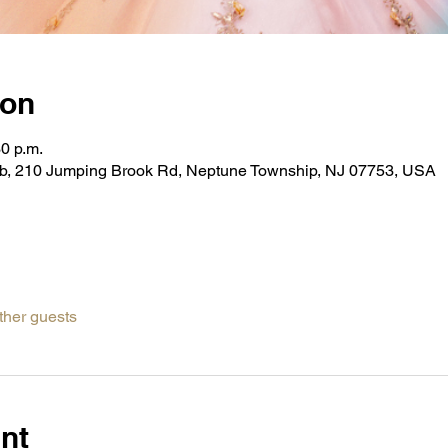
ion
30 p.m.
b, 210 Jumping Brook Rd, Neptune Township, NJ 07753, USA
ther guests
nt