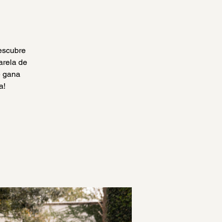
escubre
arela de
e gana
a!