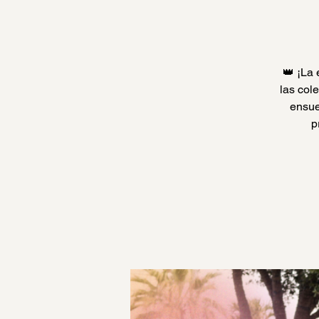
👑 ¡La
las col
ensue
p